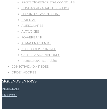
PROTECTORES CRISTAL CONSOLAS
FUNDAS PARA TABLET/E-BBOK
SOPORTES SMARTPHONE
BATERÍAS
AURICULARES
ALTAVOCES
POWERBANK
ALMACENAMIENTO
ACCESORIOS PORTÁTIL
CABLES / ADAPTADORES
Protectores Cristal Tablet
CONECTIVIDAD / REDES
ORDENADORES
SÍGUENOS EN RRSS
INSTAGRAM
FACEBOOK