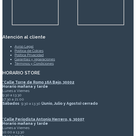
Atención al cliente
Aviso Legal
Política de Cokies
Política Privacidad
Garantías y reparaciones
Términos y Condiciones
HORARIO STORE
*
Calle Torre de Romo 16A Bajo, 30002
Horario mañana y tarde
Lunes a Viernes
9:30 a 13:30
17:30 a 21:00
Sábados
9:30 a 13:30
(Junio, Julio y Agosto) cerrado
*Calle Periodista Antonio Herrero, 9, 30007
Horario mañana y tarde
Lunes a Viernes
10:00 a 13:30