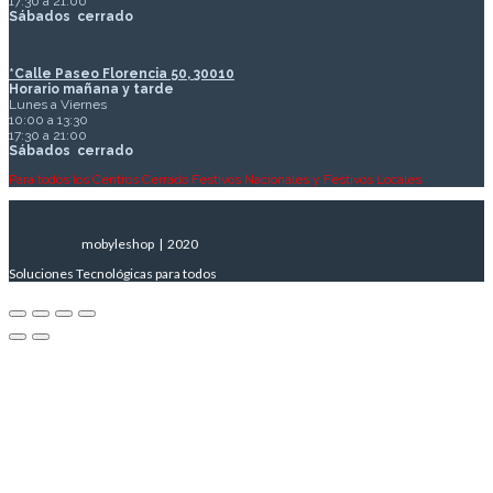
17:30 a 21:00
Sábados
cerrado
*Calle Paseo Florencia 50, 30010
Horario mañana y tarde
Lunes a Viernes
10:00 a 13:30
17:30 a 21:00
Sábados
cerrado
Para todos los Centros Cerrado Festivos Nacionales y Festivos Locales
mobyleshop | 2020
Soluciones Tecnológicas para todos