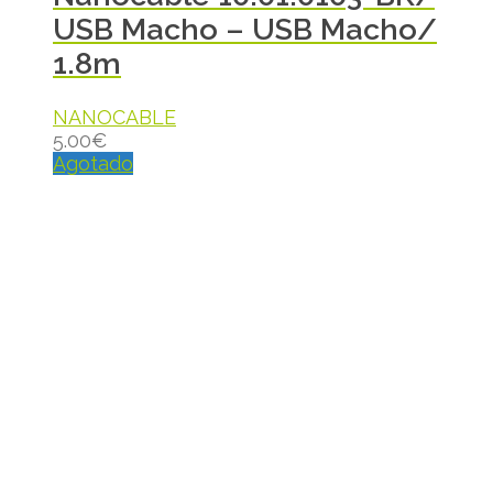
USB Macho – USB Macho/
1.8m
NANOCABLE
5.00
€
Agotado