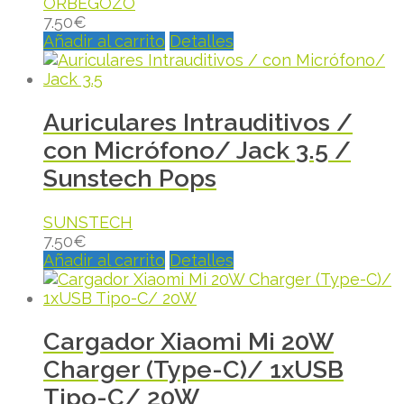
ORBEGOZO
7.50
€
Añadir al carrito
Detalles
Auriculares Intrauditivos /
con Micrófono/ Jack 3.5 /
Sunstech Pops
SUNSTECH
7.50
€
Añadir al carrito
Detalles
Cargador Xiaomi Mi 20W
Charger (Type-C)/ 1xUSB
Tipo-C/ 20W