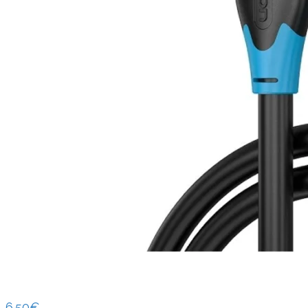
6.50
€