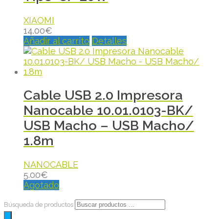
XIAOMI
14.00
€
Añadir al carrito
Detalles
Cable USB 2.0 Impresora
Nanocable 10.01.0103-BK/
USB Macho – USB Macho/
1.8m
NANOCABLE
5.00
€
Agotado
Búsqueda de productos