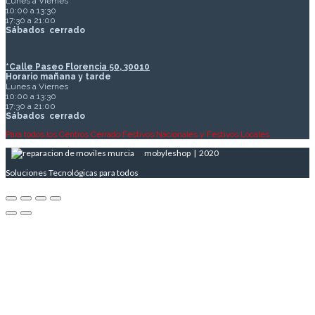
Lunes a Viernes
10:00 a 13:30
17:30 a 21:00
Sábados
cerrado
*Calle Paseo Florencia 50, 30010
Horario mañana y tarde
Lunes a Viernes
10:00 a 13:30
17:30 a 21:00
Sábados
cerrado
Para todos los Centros Cerrado Festivos Nacionales y Festivos Locales
mobyleshop | 2020
Soluciones Tecnológicas para todos